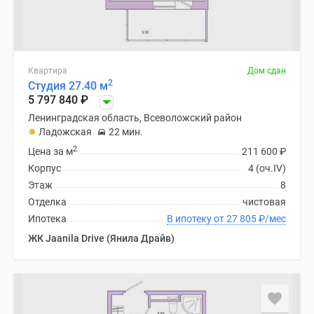
Квартира
Дом сдан
2
Студия 27.40 м
5 797 840
₽
Ленинградская область, Всеволожский район
Ладожская
22 мин.
2
Цена за м
211 600
₽
Корпус
4 (оч.IV)
Этаж
8
Отделка
чистовая
Ипотека
В ипотеку от 27 805
₽
/мес
ЖК Jaanila Drive (Янила Драйв)