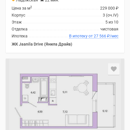
Ладожская
22 мин.
2
Цена за м
229 000
₽
Корпус
3 (оч.IV)
Этаж
5 из 10
Отделка
чистовая
Ипотека
В ипотеку от 27 566
₽
/мес
ЖК Jaanila Drive (Янила Драйв)