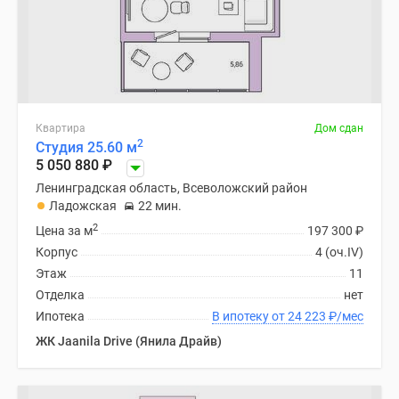
Квартира
Дом сдан
2
Студия 25.60 м
5 050 880
₽
Ленинградская область, Всеволожский район
Ладожская
22 мин.
2
Цена за м
197 300
₽
Корпус
4 (оч.IV)
Этаж
11
Отделка
нет
Ипотека
В ипотеку от 24 223
₽
/мес
ЖК Jaanila Drive (Янила Драйв)