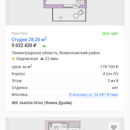
Квартира
Дом сдан
2
Студия 28.20 м
5 022 420
₽
Ленинградская область, Всеволожский район
Ладожская
22 мин.
2
Цена за м
178 100
₽
Корпус
4 (оч.IV)
Этаж
3 из 8
Отделка
нет
Ипотека
В ипотеку от 24 087
₽
/мес
ЖК Jaanila Drive (Янила Драйв)