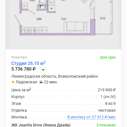
Квартира
Дом сдан
2
Студия 26.10 м
5 736 780
₽
Ленинградская область, Всеволожский район
Ладожская
22 мин.
2
Цена за м
219 800
₽
Корпус
1 (оч.IV)
Этаж
8 из 9
Отделка
чистовая
Ипотека
В ипотеку от 27 512
₽
/мес
ЖК Jaanila Drive (Янила Драйв)
3 похожих