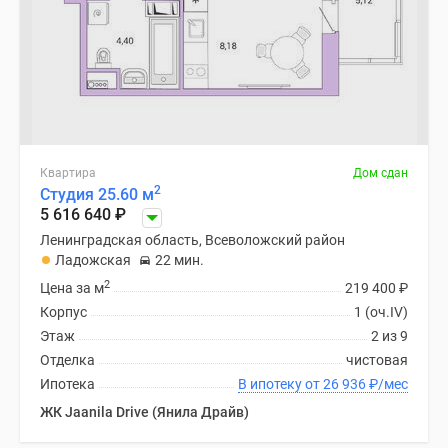
Квартира
Дом сдан
2
Студия 25.60 м
5 616 640
₽
Ленинградская область, Всеволожский район
Ладожская
22 мин.
2
Цена за м
219 400
₽
Корпус
1 (оч.IV)
Этаж
2 из 9
Отделка
чистовая
Ипотека
В ипотеку от 26 936
₽
/мес
ЖК Jaanila Drive (Янила Драйв)