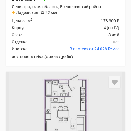
Ленинградская область, Всеволожский район
Ладожская
22 мин.
2
Цена за м
178 300
₽
Корпус
4 (оч.IV)
Этаж
3 из 8
Отделка
нет
Ипотека
В ипотеку от 24 028
₽
/мес
ЖК Jaanila Drive (Янила Драйв)