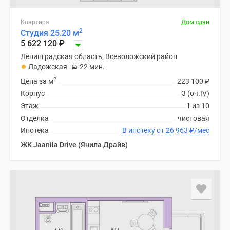
Квартира
Дом сдан
2
Студия 25.20 м
5 622 120
₽
Ленинградская область, Всеволожский район
Ладожская
22 мин.
2
Цена за м
223 100
₽
Корпус
3 (оч.IV)
Этаж
1 из 10
Отделка
чистовая
Ипотека
В ипотеку от 26 963
₽
/мес
ЖК Jaanila Drive (Янила Драйв)