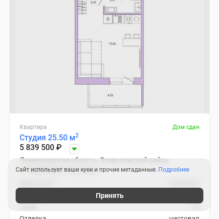
Квартира
Дом сдан
2
Студия 25.50 м
5 839 500
₽
Ленинградская область, Всеволожский район
Ладожская
22 мин.
Сайт использует ваши куки и прочие метаданные.
Подробнее
2
Цена за м
229 000
₽
Корпус
3 (оч.IV)
Принять
Этаж
10
Отделка
чистовая