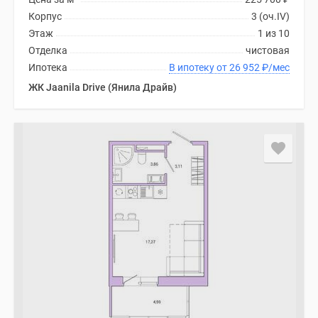
Корпус
3 (оч.IV)
Этаж
1 из 10
Отделка
чистовая
Ипотека
В ипотеку от 26 952
₽
/мес
ЖК Jaanila Drive (Янила Драйв)