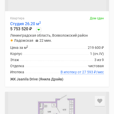
Квартира
Дом сдан
2
Студия 26.20 м
5 753 520
₽
Ленинградская область, Всеволожский район
Ладожская
22 мин.
2
Цена за м
219 600
₽
Корпус
1 (оч.IV)
Этаж
3 из 9
Отделка
чистовая
Ипотека
В ипотеку от 27 593
₽
/мес
ЖК Jaanila Drive (Янила Драйв)