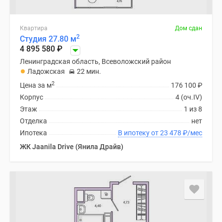
Квартира
Дом сдан
2
Студия 27.80 м
4 895 580
₽
Ленинградская область, Всеволожский район
Ладожская
22 мин.
2
Цена за м
176 100
₽
Корпус
4 (оч.IV)
Этаж
1 из 8
Отделка
нет
Ипотека
В ипотеку от 23 478
₽
/мес
ЖК Jaanila Drive (Янила Драйв)