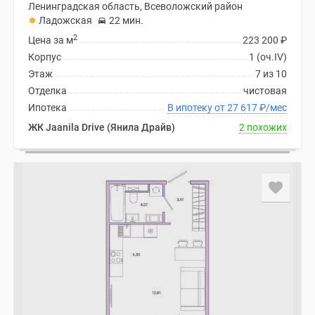
Ленинградская область, Всеволожский район
Ладожская
22 мин.
2
Цена за м
223 200
₽
Корпус
1 (оч.IV)
Этаж
7 из 10
Отделка
чистовая
Ипотека
В ипотеку от 27 617
₽
/мес
ЖК Jaanila Drive (Янила Драйв)
2 похожих