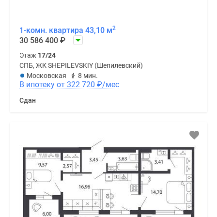
2
1-комн. квартира 43,10 м
30 586 400
₽
Этаж
17/24
СПБ, ЖК SHEPILEVSKIY (Шепилевский)
Московская
8 мин.
В ипотеку от 322 720
₽
/мес
Сдан