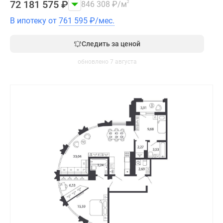
72 181 575
₽
846 308
₽
/м
2
В ипотеку от
761 595
₽
/мес.
Следить за ценой
обновлено 7 августа