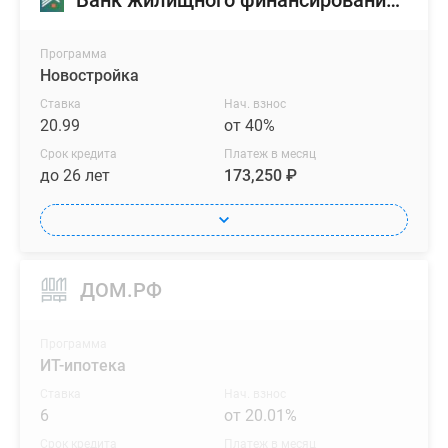
Банк жилищного финансирования (БЖФ)
Программа
Новостройка
Ставка
Нач. взнос
20.99
от 40%
Срок кредита
Платеж в месяц
до 26 лет
173,250 ₽
ДОМ.РФ
Программа
ИТ-ипотека
Ставка
Нач. взнос
6
от 20.01%
Срок кредита
Платеж в месяц