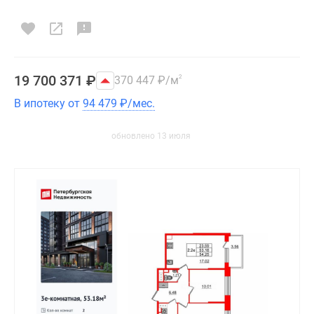
19 700 371
₽
370 447
₽
/м
2
В ипотеку от
94 479
₽
/мес.
обновлено 13 июля