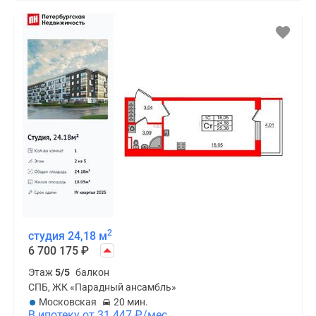
2
студия 24,18 м
6 700 175
₽
Этаж
5/5
балкон
СПБ, ЖК «Парадный ансамбль»
Московская
20 мин.
В ипотеку от 31 447
₽
/мес