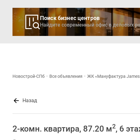
Поиск бизнес центров
Найдите современный офис в деловых ра
Новостройки
Кварти
Новострой-СПб
•
Все объявления
•
ЖК «Мануфактура James
Назад
2
2-комн. квартира, 87.20 м
, 6 эт