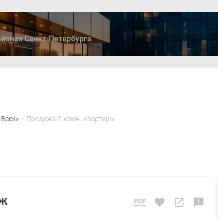
йонах Санкт-Петербурга
ры
Дома и коттеджи
Ипотека
Медиа
Консультация
 Beck»
•
Продажа 2-комн. квартиры
аж