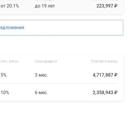
от 20.1%
до 19 лет
223,997 ₽
редложения
Нач. взнос
Срок кредита
Платеж в месяц
5%
3 мес.
4,717,887 ₽
10%
6 мес.
2,358,943 ₽