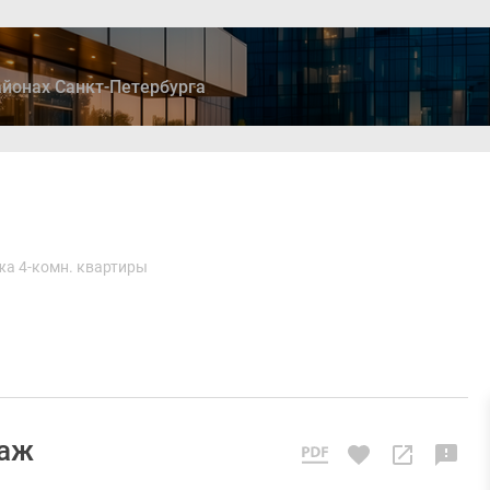
йонах Санкт-Петербурга
ры
Дома и коттеджи
Ипотека
Медиа
Консультация
а 4-комн. квартиры
таж