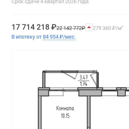
Срок сдачи 4 квартал 2026 года
17 714 218
₽
22 142 772
₽
279 360
₽
/м
2
В ипотеку от
84 954
₽
/мес.