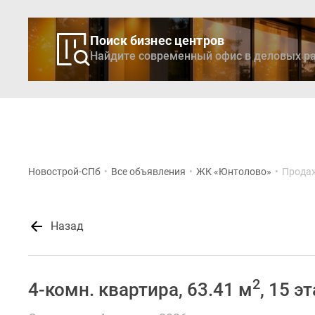
Поиск бизнес центров
Найдите современный офис в деловых ра
Новостройки
Кварти
Новострой-СПб
•
Все объявления
•
ЖК «Юнтолово»
•
Продаж
Назад
2
4-комн. квартира, 63.41 м
, 15 э