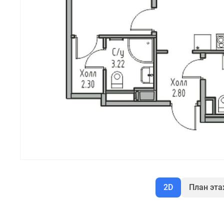
2D
План эт