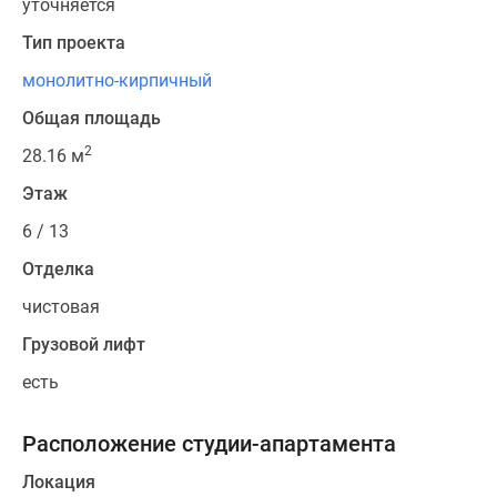
уточняется
Квартиры
со
Тип проекта
скидками
монолитно-кирпичный
до
25%
Общая площадь
Новостройки
2
28.16 м
премиум-
класса
Этаж
Новостройки
6 / 13
бизнес-
Отделка
класса
Дома
чистовая
и
Грузовой лифт
коттеджи
Коттеджные
есть
поселки
в
Расположение студии-апартамента
Санкт-
Локация
Петербурге