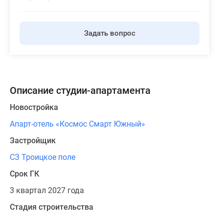
Панорамы
новостроек
Задать вопрос
1-
комнатные
Субсидированная
застройщиком
Мнение
Описание студии-апартамента
эксперта
Студии
Новостройка
Ипотечный
Апарт-отель «Космос Смарт Южный»
калькулятор
Новости
Застройщик
недвижимости
СЗ Троицкое поле
Новостройки
Срок ГК
Ленинградской
области
3 квартал 2027 года
ИТ-
Стадия строительства
ипотека