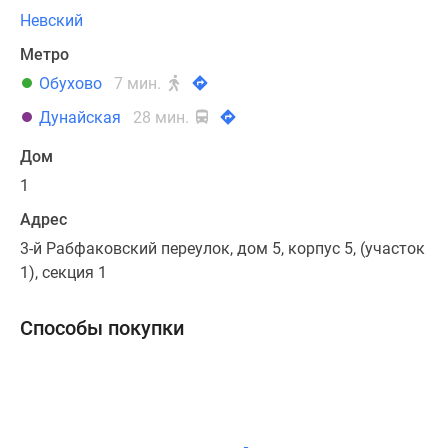
Коттеджные
Невский
поселки
Метро
в
Обухово
7 мин.
Ленинградской
обл
Дунайская
28 мин.
Готовые
Дом
коттеджные
поселки
1
Строящиеся
Адрес
коттеджные
3-й Рабфаковский переулок, дом 5, корпус 5, (участок
поселки
1), секция 1
Коттеджные
поселки
у
Способы покупки
леса
Коттеджные
поселки
у
водоема