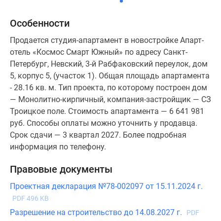
Коттеджные
Особенности
поселки
в
Продается студия-апартамент в новостройке Апарт-
ипотеку
отель «Космос Смарт Южный» по адресу Санкт-
Бизнес-
Петербург, Невский, 3-й Рабфаковский переулок, дом
центры
5, корпус 5, (участок 1). Общая площадь апартамента
Коттеджи
- 28.16 кв. м. Тип проекта, по которому построен дом
Траншевая
— Монолитно-кирпичный, компания-застройщик — СЗ
ипотека
Троицкое поле. Стоимость апартамента — 6 641 981
Скидки
руб. Способы оплаты можно уточнить у продавца.
и
Срок сдачи — 3 квартал 2027. Более подробная
акции
информация по телефону.
Макс
Рассрочка
Правовые документы
Проектная декларация №78-002097 от 15.11.2024 г.
PDF 496 KB
Разрешение на строительство до 14.08.2027 г.
PDF