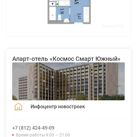
комнатные
и
более
Готовые
новостройки
3-
комнатные
Военная
Апарт-отель «Космос Смарт Южный»
ипотека
Покупателю
Новостройки
Санкт-
Петербурга
Видеообзор
Инфоцентр новостроек
новостроек
Семейная
ипотека
+7 (812) 424-49-09
Аналитика
Время работы 9:00 — 21:00
рынка