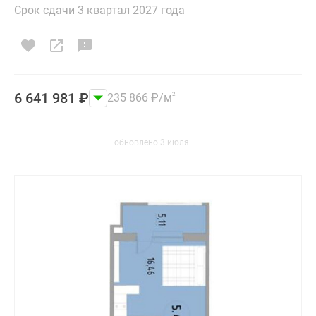
и
Срок сдачи 3 квартал 2027 года
застройщики
Коммерческие
помещения
Квартиры
на
6 641 981
₽
235 866
₽
/м
2
карте
Эксперты
и
обновлено 3 июля
авторы
Машино-
места
Специальные
предложения
Апартаменты
Новостройки
на
карте
4-