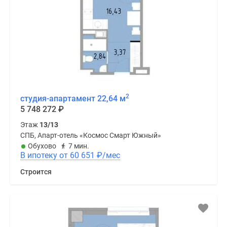
2
студия-апартамент 22,64 м
5 748 272
₽
Этаж
13/13
СПБ, Апарт-отель «Космос Смарт Южный»
Обухово
7 мин.
В ипотеку от 60 651
₽
/мес
Строится