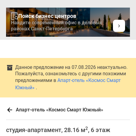
Поиск бизнес центров
Найдите современный офис в деловых
районах Санкт-Петербурга
Новостройки
Квартиры
Ипотека
Медиа
Данное предложение на 07.08.2026 неактуально.
О
Пожалуйста, ознакомьтесь с другими похожими
проекте
предложениями в
Апарт-отель «Космос Смарт
Контакты
Южный»
.
Реклама
на
сайте
Апарт-отель «Космос Смарт Южный»
Vk
Дзен
2
студия-апартамент, 28.16 м
, 6 этаж
Продавцы