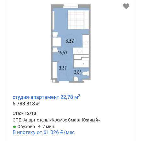
2
студия-апартамент 22,78 м
5 783 818
₽
Этаж
12/13
СПБ, Апарт-отель «Космос Смарт Южный»
Обухово
7 мин.
В ипотеку от 61 026
₽
/мес