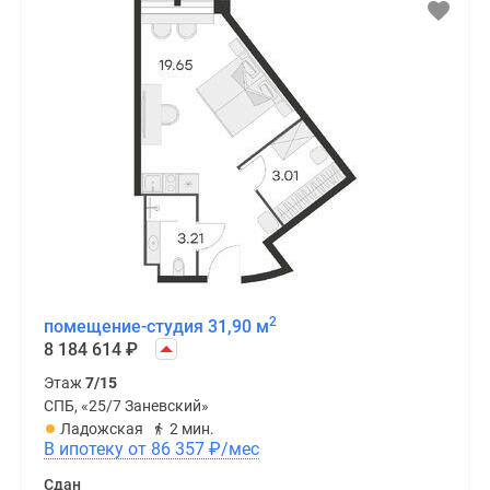
2
помещение-студия 31,90 м
8 184 614
₽
Этаж
7/15
СПБ, «25/7 Заневский»
Ладожская
2 мин.
В ипотеку от 86 357
₽
/мес
Сдан