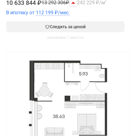
10 633 844
₽
13 292 306
₽
242 229
₽
/м
2
В ипотеку от
112 199
₽
/мес.
Следить за ценой
обновлено 7 августа