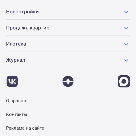
Панорамы
Новостройки
новостроек
1-
Продажа квартир
комнатные
Субсидированная
застройщиком
Ипотека
Мнение
эксперта
Журнал
Студии
Ипотечный
калькулятор
Новости
недвижимости
О проекте
Новостройки
Ленинградской
Контакты
области
ИТ-
Реклама на сайте
ипотека