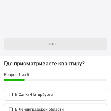
и
застройщики
Коммерческие
помещения
Квартиры
на
карте
Эксперты
Следующие -24 жилых комплекса
и
авторы
Машино-
Где присматриваете квартиру?
места
Специальные
Вопрос 1 из 5
предложения
Апартаменты
Новостройки
В Санкт-Петербурге
на
карте
4-
В Ленинградской области