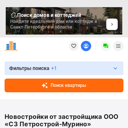
Поиск домов и коттеджей
Найдите идеальный дом или коттедж в
Санкт-Петербурге и области
Новостройки
Квартиры
Ипотека
Медиа
О
Фильтры поиска
+1
проекте
Контакты
Поиск квартиры
Реклама
на
сайте
Vk
Новостройки от застройщика ООО
Дзен
Продавцы
«СЗ Петрострой-Мурино»