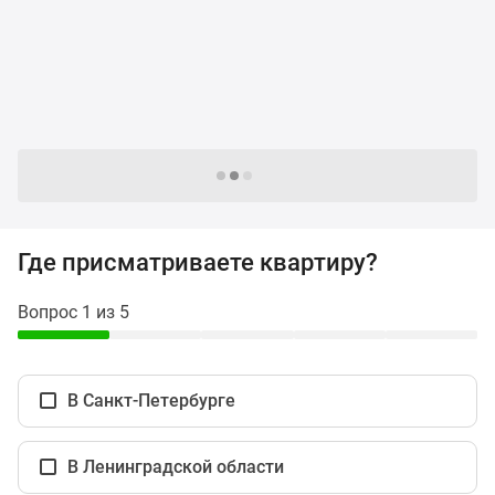
и
застройщики
Коммерческие
помещения
Квартиры
на
карте
Следующие -24 поселка
Эксперты
и
авторы
Где присматриваете квартиру?
Машино-
места
Вопрос 1 из 5
Специальные
предложения
Апартаменты
В Санкт-Петербурге
Новостройки
на
карте
В Ленинградской области
4-