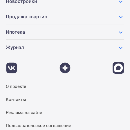
Новостройки
Коттеджные
поселки
Продажа квартир
в
Ленинградской
обл
Ипотека
Готовые
коттеджные
Журнал
поселки
Строящиеся
коттеджные
поселки
Коттеджные
О проекте
поселки
у
Контакты
леса
Коттеджные
Реклама на сайте
поселки
у
Пользовательское соглашение
водоема