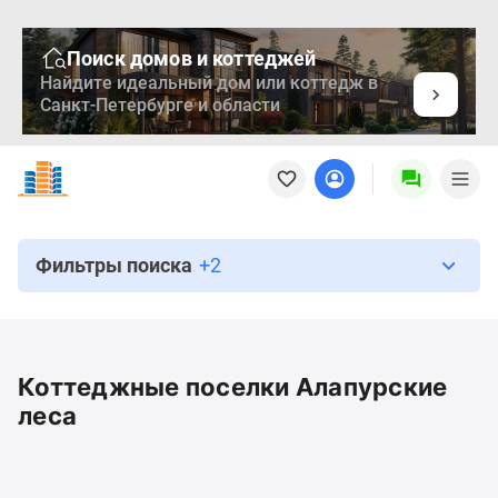
Поиск домов и коттеджей
Найдите идеальный дом или коттедж в
Санкт-Петербурге и области
Новостройки
Квартиры
Ипотека
Медиа
О
Фильтры поиска
+2
проекте
Контакты
Реклама
на
Коттеджные поселки Алапурские
сайте
леса
Vk
Дзен
Продавцы