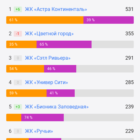
Панорамы
1
ЖК «Астра Континенталь»
531
+6
новостроек
61 %
39 %
1-
комнатные
2
ЖК «Цветной город»
355
-1
Субсидированная
застройщиком
35 %
65 %
Мнение
3
ЖК «Сэтл Ривьера»
291
0
эксперта
Студии
54 %
46 %
Ипотечный
калькулятор
4
ЖК «Универ Сити»
285
0
Новости
59 %
41 %
недвижимости
Новостройки
5
ЖК «Бионика Заповедная»
239
+3
Ленинградской
74 %
области
ИТ-
6
ЖК «Ручьи»
229
0
ипотека