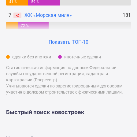
Квартиры
41 %
59 %
со
7
ЖК «Морская миля»
181
-2
скидками
до
72 %
25%
Новостройки
Показать ТОП-10
премиум-
класса
сделки без ипотеки
ипотечные сделки
Новостройки
бизнес-
Статистическая информация по данным Федеральной
службы государственной регистрации, кадастра и
класса
картографии (Росреестр).
Дома
Учитываются сделки по зарегистрированным договорам
и
участия в долевом строительстве с физическими лицами.
коттеджи
Коттеджные
поселки
Быстрый поиск новостроек
в
Санкт-
Петербурге