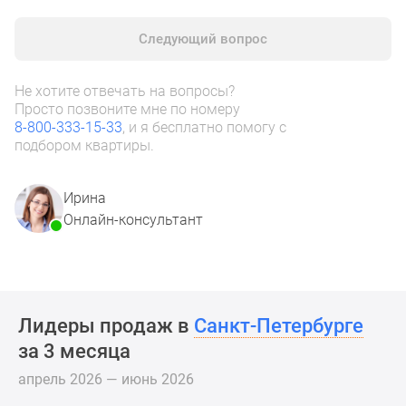
комнатные
и
Следующий вопрос
более
Готовые
Не хотите отвечать на вопросы?
новостройки
Просто позвоните мне по номеру
3-
8-800-333-15-33
, и я бесплатно помогу с
комнатные
подбором квартиры.
Военная
ипотека
Ирина
Покупателю
Онлайн-консультант
Новостройки
Санкт-
Петербурга
Видеообзор
новостроек
Лидеры продаж в
Санкт-Петербурге
Семейная
за 3 месяца
ипотека
апрель 2026 — июнь 2026
Аналитика
рынка