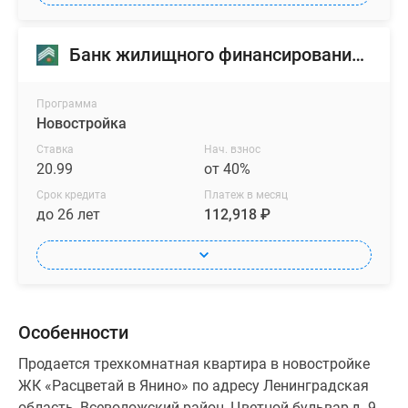
Банк жилищного финансирования (БЖФ)
Программа
Новостройка
Ставка
Нач. взнос
20.99
от 40%
Срок кредита
Платеж в месяц
до 26 лет
112,918 ₽
Особенности
Продается трехкомнатная квартира в новостройке
ЖК «Расцветай в Янино» по адресу Ленинградская
область, Всеволожский район, Цветной бульвар,д. 9,