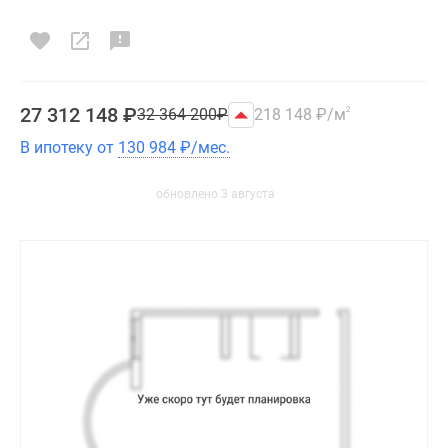
27 312 148
₽
32 364 200
₽
218 148
₽
/м
2
В ипотеку от
130 984
₽
/мес.
обновлено 3 августа