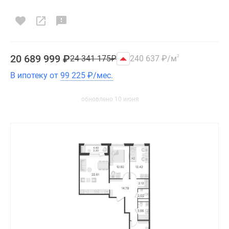
20 689 999
₽
24 341 175
₽
240 637
₽
/м
2
В ипотеку от
99 225
₽
/мес.
обновлено 10 июня