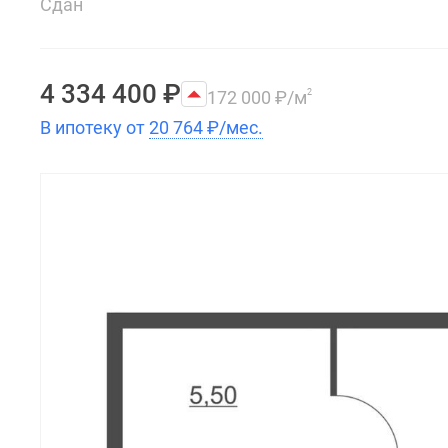
Сдан
4 334 400
₽
172 000
₽
/м
2
В ипотеку от
20 764
₽
/мес.