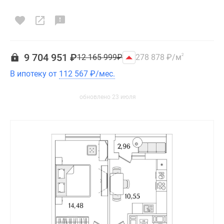
9 704 951
₽
12 165 999
₽
278 878
₽
/м
2
В ипотеку от
112 567
₽
/мес.
обновлено 23 июля