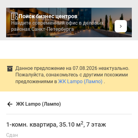
Поиск бизнес центров
Найдите современный офис в деловых
районах Санкт-Петербурга
Новостройки
Квартиры
Ипотека
Медиа
Данное предложение на 07.08.2026 неактуально.
О
Пожалуйста, ознакомьтесь с другими похожими
проекте
предложениями в
ЖК Lampo (Лампо)
.
Контакты
Реклама
на
ЖК Lampo (Лампо)
сайте
Vk
2
1-комн. квартира, 35.10 м
, 7 этаж
Дзен
Продавцы
Сдан