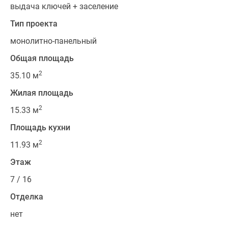
Квартиры
выдача ключей + заселение
со
Тип проекта
скидками
до
монолитно-панельный
25%
Общая площадь
Новостройки
2
35.10 м
премиум-
класса
Жилая площадь
Новостройки
2
15.33 м
бизнес-
класса
Площадь кухни
Дома
2
11.93 м
и
коттеджи
Этаж
Коттеджные
7 / 16
поселки
Отделка
в
Санкт-
нет
Петербурге