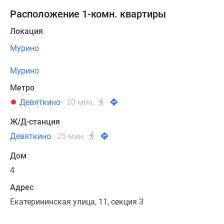
Коттеджные
Расположение 1-комн. квартиры
поселки
в
Локация
Ленинградской
Мурино
обл
Готовые
Мурино
коттеджные
Метро
поселки
Девяткино
20 мин.
Строящиеся
коттеджные
Ж/Д-станция
поселки
Девяткино
25 мин.
Коттеджные
поселки
Дом
у
4
леса
Коттеджные
Адрес
поселки
Екатерининская улица, 11, секция 3
у
водоема