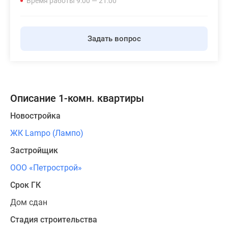
Время работы 9:00 — 21:00
Панорамы
новостроек
1-
Задать вопрос
комнатные
Субсидированная
застройщиком
Мнение
эксперта
Описание 1-комн. квартиры
Студии
Новостройка
Ипотечный
калькулятор
ЖК Lampo (Лампо)
Новости
Застройщик
недвижимости
ООО «Петрострой»
Новостройки
Ленинградской
Срок ГК
области
Дом сдан
ИТ-
ипотека
Стадия строительства