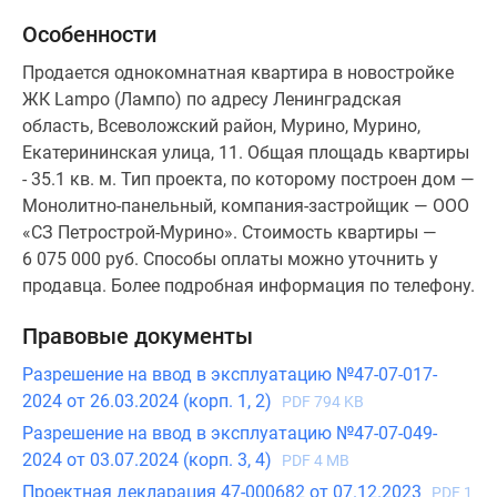
Коттеджные
Особенности
поселки
Продается однокомнатная квартира в новостройке
в
ЖК Lampo (Лампо) по адресу Ленинградская
ипотеку
область, Всеволожский район, Мурино, Мурино,
Бизнес-
Екатерининская улица, 11. Общая площадь квартиры
центры
- 35.1 кв. м. Тип проекта, по которому построен дом —
Коттеджи
Монолитно-панельный, компания-застройщик — ООО
Траншевая
«СЗ Петрострой-Мурино». Стоимость квартиры —
ипотека
6 075 000 руб. Способы оплаты можно уточнить у
Скидки
продавца. Более подробная информация по телефону.
и
акции
Правовые документы
Макс
Рассрочка
Разрешение на ввод в эксплуатацию №47-07-017-
2024 от 26.03.2024 (корп. 1, 2)
PDF 794 KB
Разрешение на ввод в эксплуатацию №47-07-049-
2024 от 03.07.2024 (корп. 3, 4)
PDF 4 MB
Проектная декларация 47-000682 от 07.12.2023
PDF 1