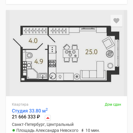
Коттеджные
поселки
в
Ленинградской
обл
Готовые
коттеджные
поселки
Строящиеся
коттеджные
поселки
Коттеджные
поселки
у
леса
Квартира
Дом сдан
2
Коттеджные
Студия 33.80 м
21 666 333
₽
поселки
Санкт-Петербург, Центральный
у
Площадь Александра Невского
10 мин.
водоема