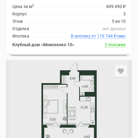
2
Цена за м
809 490
₽
Корпус
3
Этаж
5 из 10
Отделка
нет данных
Ипотека
В ипотеку от 179 744
₽
/мес
Клубный дом «Моисеенко 10»
2 похожих