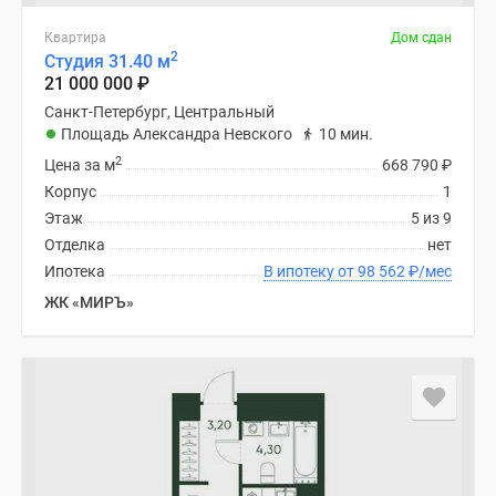
Панорамы
Квартира
Дом сдан
новостроек
2
Студия 31.40 м
1-
21 000 000
₽
комнатные
Санкт-Петербург, Центральный
Субсидированная
Площадь Александра Невского
10 мин.
застройщиком
2
Цена за м
668 790
₽
Мнение
Корпус
1
эксперта
Этаж
5 из 9
Студии
Отделка
нет
Ипотечный
Ипотека
В ипотеку от 98 562
₽
/мес
калькулятор
ЖК «МИРЪ»
Новости
недвижимости
Новостройки
Ленинградской
области
ИТ-
ипотека