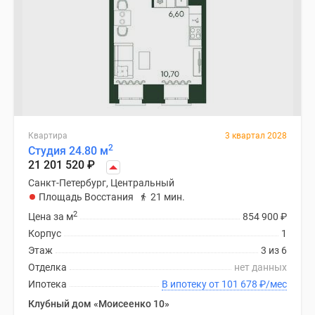
Квартиры
со
скидками
до
25%
Новостройки
премиум-
класса
Квартира
3 квартал 2028
Новостройки
2
Студия 24.80 м
бизнес-
21 201 520
₽
класса
Санкт-Петербург, Центральный
Дома
Площадь Восстания
21 мин.
и
2
Цена за м
854 900
₽
коттеджи
Корпус
1
Коттеджные
Этаж
3 из 6
поселки
Отделка
нет данных
в
Ипотека
В ипотеку от 101 678
₽
/мес
Санкт-
Клубный дом «Моисеенко 10»
Петербурге