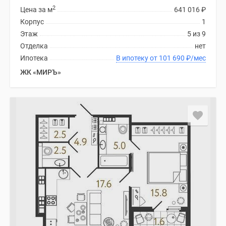
2
Цена за м
641 016
₽
Коттеджные
Корпус
1
поселки
Этаж
5 из 9
в
Отделка
нет
ипотеку
Ипотека
В ипотеку от 101 690
₽
/мес
Бизнес-
центры
ЖК «МИРЪ»
Коттеджи
Траншевая
ипотека
Скидки
и
акции
Макс
Рассрочка