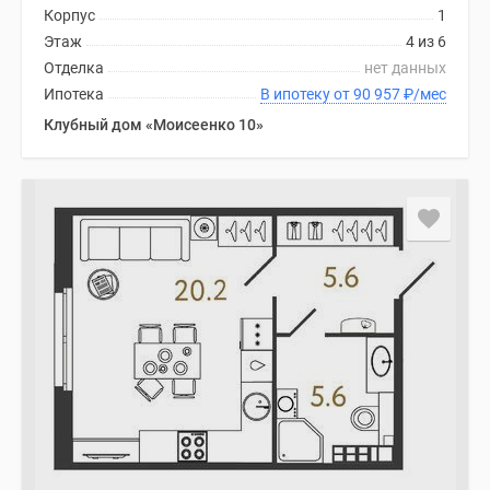
комнатные
Корпус
1
и
Этаж
4 из 6
более
Отделка
нет данных
Готовые
Ипотека
В ипотеку от 90 957
₽
/мес
новостройки
Клубный дом «Моисеенко 10»
3-
комнатные
Военная
ипотека
Покупателю
Новостройки
Санкт-
Петербурга
Видеообзор
новостроек
Семейная
ипотека
Аналитика
рынка