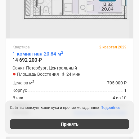
Квартира
2 квартал 2029
2
1-комнатная 20.84 м
14 692 200
₽
Санкт-Петербург, Центральный
Площадь Восстания
24 мин.
2
Цена за м
705 000
₽
Корпус
1
Этаж
4 из 10
Отделка
нет данных
Сайт использует ваши куки и прочие метаданные.
Подробнее
Ипотека
В ипотеку от 70 461
₽
/мес
ЖК «Гильдия»
Принять