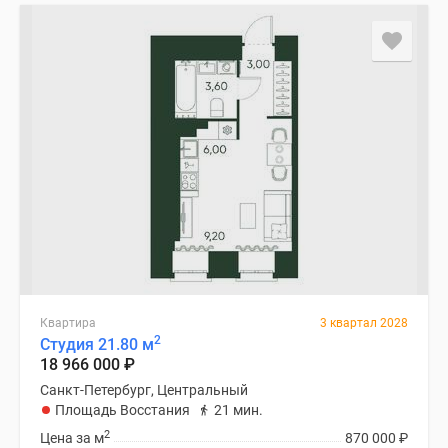
и
застройщики
Коммерческие
помещения
Квартиры
на
карте
Эксперты
и
авторы
Машино-
места
Специальные
предложения
Квартира
3 квартал 2028
Апартаменты
2
Студия 21.80 м
18 966 000
₽
Новостройки
на
Санкт-Петербург, Центральный
Площадь Восстания
21 мин.
карте
2
4-
Цена за м
870 000
₽