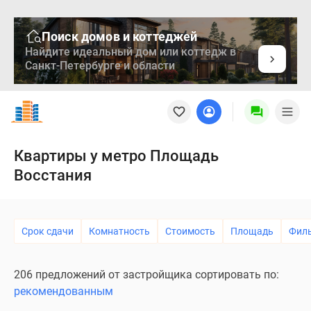
Поиск домов и коттеджей
Найдите идеальный дом или коттедж в
Санкт-Петербурге и области
Новостройки
Квартиры
Ипотека
Медиа
Квартиры у метро Площадь
О
Восстания
проекте
Контакты
Реклама
на
Срок сдачи
Комнатность
Стоимость
Площадь
Фил
сайте
Vk
206 предложений от застройщика сортировать по:
Дзен
рекомендованным
Продавцы