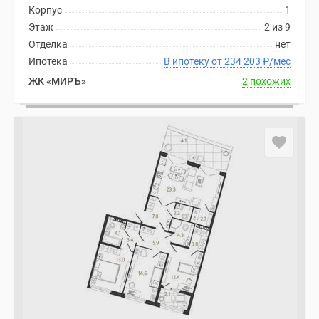
комнатные
Корпус
1
и
Этаж
2 из 9
более
Отделка
нет
Готовые
Ипотека
В ипотеку от 234 203
₽
/мес
новостройки
ЖК «МИРЪ»
2 похожих
3-
комнатные
Военная
ипотека
Покупателю
Новостройки
Санкт-
Петербурга
Видеообзор
новостроек
Семейная
ипотека
Аналитика
рынка