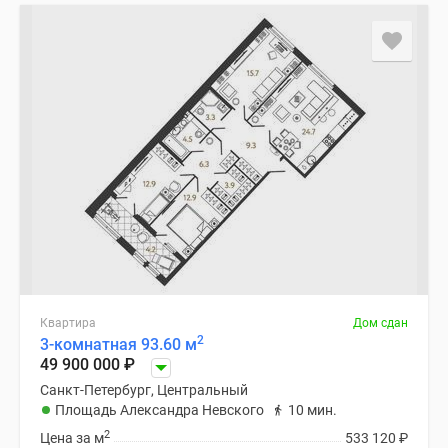
и
застройщики
Коммерческие
помещения
Квартиры
на
карте
Эксперты
и
авторы
Машино-
места
Специальные
предложения
Квартира
Дом сдан
Апартаменты
2
3-комнатная 93.60 м
49 900 000
₽
Новостройки
на
Санкт-Петербург, Центральный
Площадь Александра Невского
10 мин.
карте
2
4-
Цена за м
533 120
₽