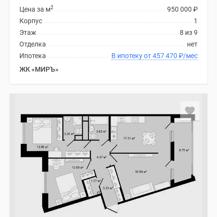
2
Цена за м
950 000
₽
Коттеджные
Корпус
1
поселки
Этаж
8 из 9
в
Отделка
нет
ипотеку
Ипотека
В ипотеку от 457 470
₽
/мес
Бизнес-
центры
ЖК «МИРЪ»
Коттеджи
Траншевая
ипотека
Скидки
и
акции
Макс
Рассрочка