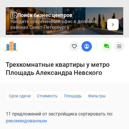
Поиск бизнес центров
Найдите современный офис в деловых
районах Санкт-Петербурга
Новостройки
Квартиры
Ипотека
Медиа
Трехкомнатные квартиры у метро
О
Площадь Александра Невского
проекте
Контакты
Реклама
на
Срок сдачи
Стоимость
Площадь
Фильтры
сайте
Vk
11 предложений от застройщика сортировать по:
Дзен
рекомендованным
Продавцы