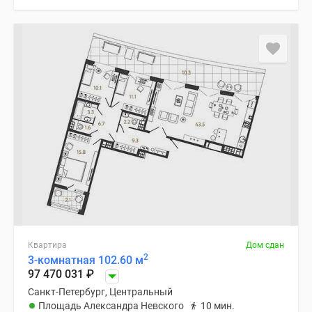
Коттеджные
поселки
в
Ленинградской
обл
Готовые
коттеджные
поселки
Строящиеся
коттеджные
поселки
Коттеджные
поселки
у
леса
Квартира
Дом сдан
2
Коттеджные
3-комнатная 102.60 м
97 470 031
₽
поселки
Санкт-Петербург, Центральный
у
Площадь Александра Невского
10 мин.
водоема