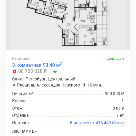
Квартиры
со
скидками
до
25%
Новостройки
премиум-
класса
Квартира
Дом сдан
Новостройки
2
3-комнатная 93.40 м
бизнес-
88 730 028
₽
класса
Санкт-Петербург, Центральный
Дома
Площадь Александра Невского
10 мин.
и
2
Цена за м
950 000
₽
коттеджи
Корпус
1
Коттеджные
Этаж
8 из 9
поселки
Отделка
нет
в
Ипотека
В ипотеку от 416 449
₽
/мес
Санкт-
ЖК «МИРЪ»
Петербурге