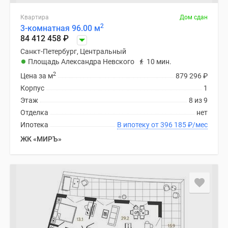
Панорамы
Квартира
Дом сдан
новостроек
2
3-комнатная 96.00 м
1-
84 412 458
₽
комнатные
Санкт-Петербург, Центральный
Субсидированная
Площадь Александра Невского
10 мин.
застройщиком
2
Цена за м
879 296
₽
Мнение
Корпус
1
эксперта
Этаж
8 из 9
Студии
Отделка
нет
Ипотечный
Ипотека
В ипотеку от 396 185
₽
/мес
калькулятор
ЖК «МИРЪ»
Новости
недвижимости
Новостройки
Ленинградской
области
ИТ-
ипотека