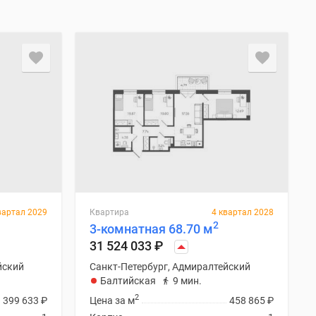
вартал 2029
Квартира
4 квартал 2028
2
3-комнатная 68.70 м
31 524 033
₽
йский
Санкт-Петербург, Адмиралтейский
Балтийская
9 мин.
2
399 633
₽
Цена за м
458 865
₽