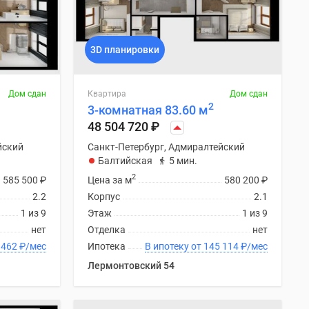
3D планировки
Дом сдан
Квартира
Дом сдан
2
3-комнатная 83.60 м
48 504 720
₽
йский
Санкт-Петербург, Адмиралтейский
Балтийская
5 мин.
2
585 500
₽
Цена за м
580 200
₽
2.2
Корпус
2.1
1 из 9
Этаж
1 из 9
нет
Отделка
нет
 от 143 462
₽
/мес
Ипотека
В ипотеку от 145 114
₽
/мес
Лермонтовский 54