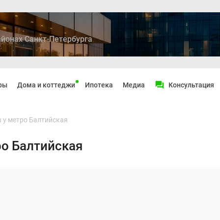
йонах Санкт-Петербурга
ры
Дома и коттеджи
Ипотека
Медиа
Консультация
 у метро Балтийская
о Балтийская