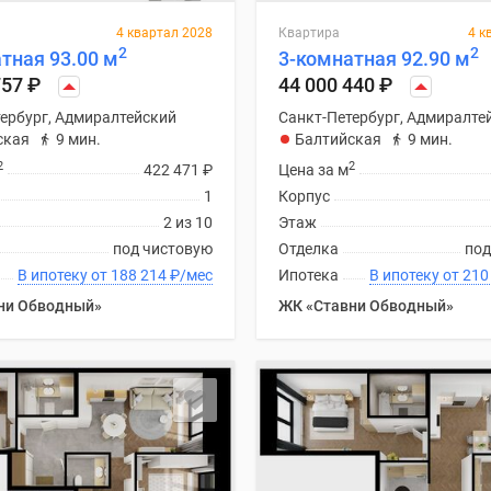
4 квартал 2028
Квартира
4 к
2
2
тная 93.00 м
3-комнатная 92.90 м
757
₽
44 000 440
₽
ербург, Адмиралтейский
Санкт-Петербург, Адмиралте
ская
9 мин.
Балтийская
9 мин.
2
2
422 471
₽
Цена за м
1
Корпус
2 из 10
Этаж
под чистовую
Отделка
под
В ипотеку от 188 214
₽
/мес
Ипотека
В ипотеку
ни Обводный»
ЖК «Ставни Обводный»