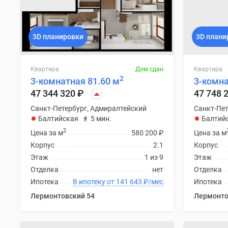
3D планировки
3D плани
Квартира
Дом сдан
Квартира
2
3-комнатная 81.60 м
3-комна
47 344 320
₽
47 748 
Санкт-Петербург, Адмиралтейский
Санкт-Пет
Балтийская
5 мин.
Балтий
2
Цена за м
580 200
₽
Цена за м
Корпус
2.1
Корпус
Этаж
1 из 9
Этаж
Отделка
нет
Отделка
Ипотека
В ипотеку от 141 643
₽
/мес
Ипотека
Лермонтовский 54
Лермонто