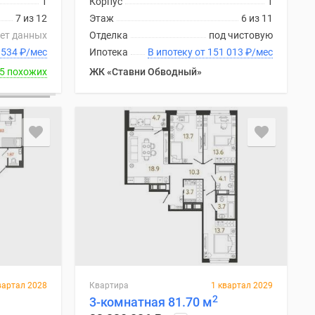
1
Корпус
1
7 из 12
Этаж
6 из 11
ет данных
Отделка
под чистовую
 от 148 534
₽
/мес
Ипотека
В ипотеку от 151 013
₽
/мес
5 похожих
ЖК «Ставни Обводный»
вартал 2028
Квартира
1 квартал 2029
2
3-комнатная 81.70 м