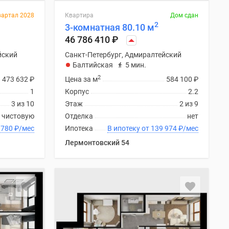
вартал 2028
Квартира
Дом сдан
2
3-комнатная 80.10 м
46 786 410
₽
йский
Санкт-Петербург, Адмиралтейский
Балтийская
5 мин.
2
473 632
₽
Цена за м
584 100
₽
1
Корпус
2.2
3 из 10
Этаж
2 из 9
 чистовую
Отделка
нет
 от 210 780
₽
/мес
Ипотека
В ипотеку от 139 974
₽
/мес
Лермонтовский 54