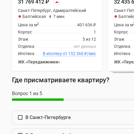
31 769 412
₽
32 435 
Ипотечный
калькулятор
Санкт-Петербург, Адмиралтейский
Санкт-Пет
Новости
Балтийская
7 мин.
Балтий
недвижимости
2
Цена за м
401 636
₽
Цена за м
Новостройки
Ленинградской
Корпус
1
Корпус
области
Этаж
5 из 12
Этаж
ИТ-
Отделка
нет данных
Отделка
ипотека
Ипотека
В ипотеку от 152 360
₽
/мес
Ипотека
Квартиры
со
ЖК «Передвижники»
ЖК «Пере
скидками
до
Где присматриваете квартиру?
25%
Новостройки
премиум-
Вопрос 1 из 5
класса
Новостройки
бизнес-
класса
В Санкт-Петербурге
Дома
и
коттеджи