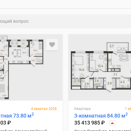
ющий вопрос
4 квартал 2028
Квартира
1 к
2
2
тная 73.80 м
3-комнатная 84.80 м
903
₽
35 413 985
₽