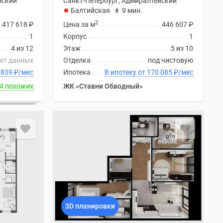
йский
Санкт-Петербург, Адмиралтейский
Балтийская
9 мин.
2
417 618
₽
Цена за м
446 607
₽
1
Корпус
1
4 из 12
Этаж
5 из 10
ет данных
Отделка
под чистовую
 от 169 839
₽
/мес
Ипотека
В ипотеку от 170 085
₽
/мес
4 похожих
ЖК «Ставни Обводный»
3D планировки