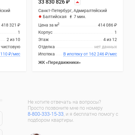
33 830 826
₽
йский
Санкт-Петербург, Адмиралтейский
Балтийская
7 мин.
2
418 321
₽
Цена за м
414 086
₽
1
Корпус
1
2 из 10
Этаж
4 из 12
 чистовую
Отделка
нет данных
 от 158 110
₽
/мес
Ипотека
В ипотеку от 162 246
₽
/мес
ЖК «Передвижники»
Не хотите отвечать на вопросы?
Просто позвоните мне по номеру
8-800-333-15-33
, и я бесплатно помогу с
подбором квартиры.