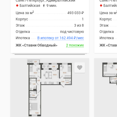
Санкт-Петербург, Адмиралтейский
Санкт-Пет
у
Балтийская
9 мин.
Балтий
водоема
2
Коттеджные
Цена за м
493 033
₽
Цена за м
поселки
Корпус
1
Корпус
в
Этаж
3 из 8
Этаж
ипотеку
Отделка
под чистовую
Отделка
Бизнес-
Ипотека
В ипотеку от 162 494
₽
/мес
Ипотека
центры
Коттеджи
ЖК «Ставни Обводный»
2 похожих
ЖК «Став
Траншевая
ипотека
Скидки
и
акции
Макс
Рассрочка