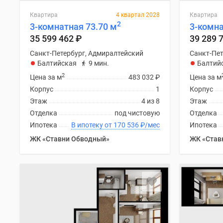
Квартира
4 квартал 2028
Квартира
2
3-комнатная 73.70 м
3-комна
35 599 462
₽
39 289 
Санкт-Петербург, Адмиралтейский
Санкт-Пет
Балтийская
9 мин.
Балтий
2
Цена за м
483 032
₽
Цена за м
Корпус
1
Корпус
Этаж
4 из 8
Этаж
Отделка
под чистовую
Отделка
Ипотека
В ипотеку от 170 536
₽
/мес
Ипотека
ЖК «Ставни Обводный»
ЖК «Став