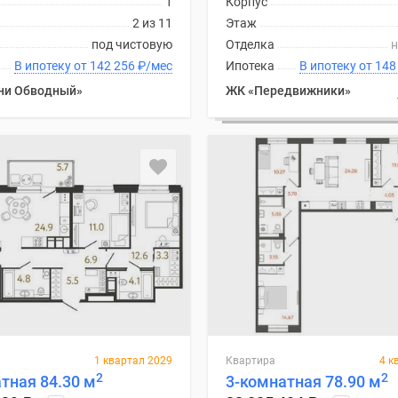
1
Корпус
2 из 11
Этаж
под чистовую
Отделка
н
В ипотеку от 142 256
₽
/мес
Ипотека
В ипотеку
ни Обводный»
ЖК «Передвижники»
1 квартал 2029
Квартира
4 к
2
2
тная 84.30 м
3-комнатная 78.90 м