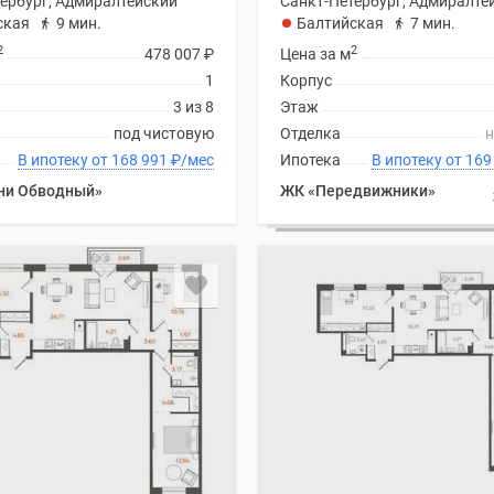
ербург, Адмиралтейский
Санкт-Петербург, Адмиралте
ская
9 мин.
Балтийская
7 мин.
2
2
478 007
₽
Цена за м
1
Корпус
3 из 8
Этаж
под чистовую
Отделка
н
В ипотеку от 168 991
₽
/мес
Ипотека
В ипотеку
ни Обводный»
ЖК «Передвижники»