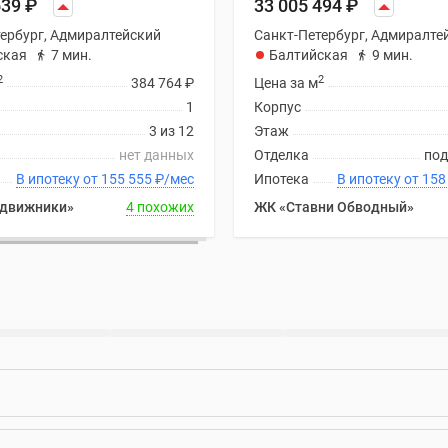
639
₽
33 005 494
₽
ербург, Адмиралтейский
Санкт-Петербург, Адмиралте
ская
7 мин.
Балтийская
9 мин.
2
2
384 764
₽
Цена за м
1
Корпус
3 из 12
Этаж
нет данных
Отделка
под
В ипотеку от 155 555
₽
/мес
Ипотека
В ипотеку
движники»
4 похожих
ЖК «Ставни Обводный»