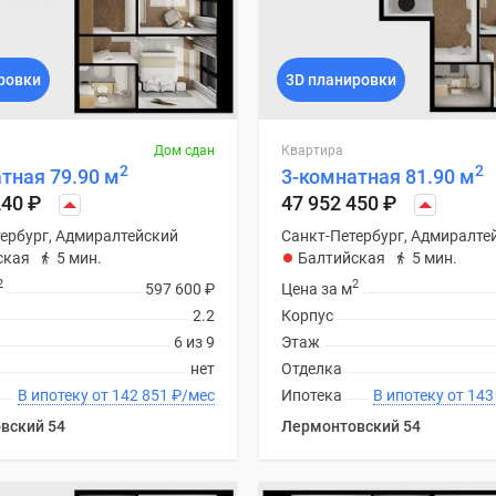
ровки
3D планировки
Дом сдан
Квартира
2
2
тная 79.90 м
3-комнатная 81.90 м
240
₽
47 952 450
₽
ербург, Адмиралтейский
Санкт-Петербург, Адмиралте
ская
5 мин.
Балтийская
5 мин.
2
2
597 600
₽
Цена за м
2.2
Корпус
6 из 9
Этаж
нет
Отделка
В ипотеку от 142 851
₽
/мес
Ипотека
В ипотеку
вский 54
Лермонтовский 54