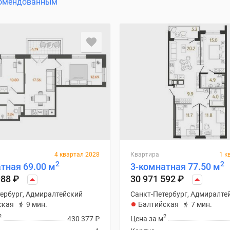
омендованным
4 квартал 2028
Квартира
1 к
2
2
тная 69.00 м
3-комнатная 77.50 м
988
₽
30 971 592
₽
ербург, Адмиралтейский
Санкт-Петербург, Адмиралте
ская
9 мин.
Балтийская
7 мин.
2
2
430 377
₽
Цена за м