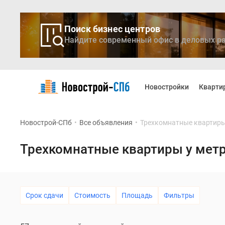
Поиск бизнес центров
Найдите современный офис в деловых ра
Новостройки
Квартиры
Новостройки
Кварти
Ипотека
Медиа
О
Новострой-СПб
•
Все объявления
•
Трехкомнатные квартиры
проекте
Контакты
Реклама
Трехкомнатные квартиры у метр
на
сайте
Vk
Дзен
Продавцы
Срок сдачи
Стоимость
Площадь
Фильтры
и
застройщики