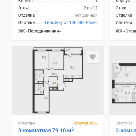
Корпус
1
Корпус
комнатные
Этаж
2 из 12
Этаж
Военная
Отделка
нет данных
Отделка
ипотека
Покупателю
Ипотека
В ипотеку от 140 388
₽
/мес
Ипотека
Новостройки
ЖК «Передвижники»
ЖК «Став
Санкт-
Петербурга
Видеообзор
новостроек
Семейная
ипотека
Аналитика
рынка
Панорамы
новостроек
1-
комнатные
Субсидированная
застройщиком
Мнение
Квартира
1 квартал 2029
Квартира
эксперта
2
3-комнатная 79.10 м
3-комна
Студии