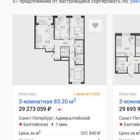
Коммерческие
57 предложений от застройщика сортировать по:
рек
помещения
Квартиры
на
карте
Эксперты
и
авторы
Машино-
места
Специальные
предложения
Апартаменты
Новостройки
на
карте
Квартира
1 квартал 2029
Квартира
2
4-
3-комнатная 83.20 м
3-комна
комнатные
29 273 059
₽
29 695 
и
Санкт-Петербург, Адмиралтейский
Санкт-Пет
более
Балтийская
7 мин.
Балтий
Готовые
новостройки
2
Цена за м
351 840
₽
Цена за м
3-