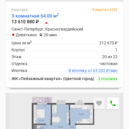
Панорамы
Квартира
3 квартал 2026
новостроек
2
3-комнатная 64.00 м
1-
13 610 880
₽
комнатные
Санкт-Петербург, Красногвардейский
Субсидированная
Девяткино
20 мин.
застройщиком
2
Цена за м
212 670
₽
Мнение
Корпус
1
эксперта
Этаж
20 из 22
Студии
Отделка
чистовая
Ипотечный
Ипотека
В ипотеку от 65 202
₽
/мес
калькулятор
ЖК «Пейзажный квартал» (Цветной город)
3 похожих
Новости
недвижимости
Новостройки
Ленинградской
области
ИТ-
ипотека