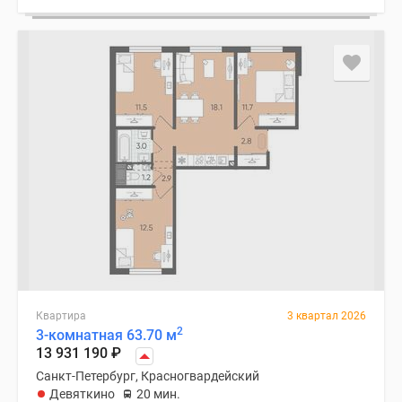
Коттеджные
поселки
в
Ленинградской
обл
Готовые
коттеджные
поселки
Строящиеся
коттеджные
поселки
Коттеджные
поселки
у
леса
Квартира
3 квартал 2026
2
Коттеджные
3-комнатная 63.70 м
13 931 190
₽
поселки
Санкт-Петербург, Красногвардейский
у
Девяткино
20 мин.
водоема