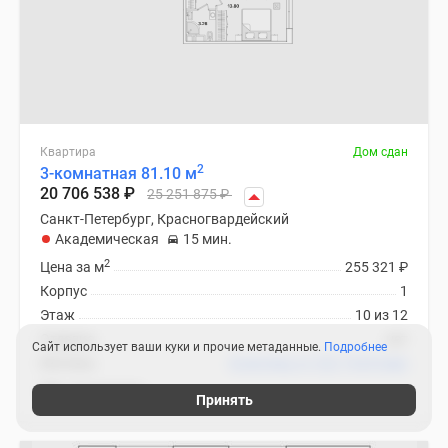
Квартира
Дом сдан
2
3-комнатная 81.10 м
20 706 538
₽
25 251 875
₽
Санкт-Петербург, Красногвардейский
Академическая
15 мин.
2
Цена за м
255 321
₽
Корпус
1
Этаж
10 из 12
Отделка
нет
Сайт использует ваши куки и прочие метаданные.
Подробнее
Ипотека
В ипотеку от 222 734
₽
/мес
ЖК «Академик»
Принять