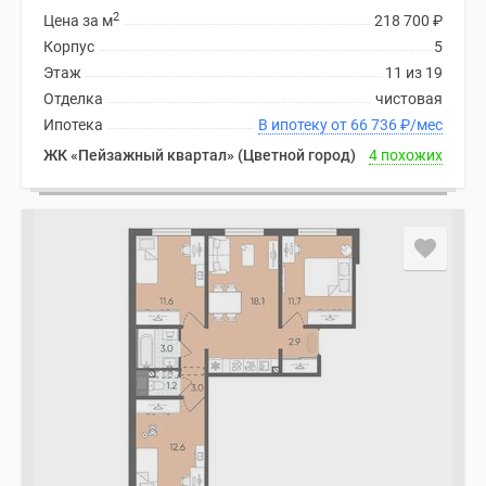
2
Цена за м
218 700
₽
Коттеджные
Корпус
5
поселки
Этаж
11 из 19
в
Отделка
чистовая
ипотеку
Ипотека
В ипотеку от 66 736
₽
/мес
Бизнес-
центры
ЖК «Пейзажный квартал» (Цветной город)
4 похожих
Коттеджи
Траншевая
ипотека
Скидки
и
акции
Макс
Рассрочка