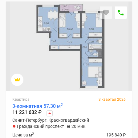
и
застройщики
Коммерческие
помещения
Квартиры
на
карте
Эксперты
и
авторы
Машино-
места
Специальные
предложения
Квартира
3 квартал 2026
Апартаменты
2
3-комнатная 57.30 м
11 221 632
₽
Новостройки
на
Санкт-Петербург, Красногвардейский
Гражданский проспект
20 мин.
карте
2
4-
Цена за м
195 840
₽