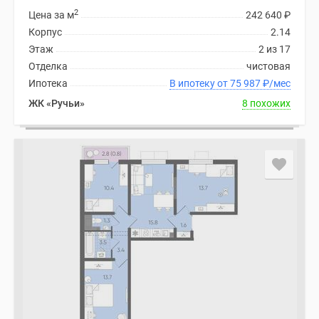
2
Цена за м
242 640
₽
Корпус
2.14
Этаж
2 из 17
Отделка
чистовая
Ипотека
В ипотеку от 75 987
₽
/мес
ЖК «Ручьи»
8 похожих