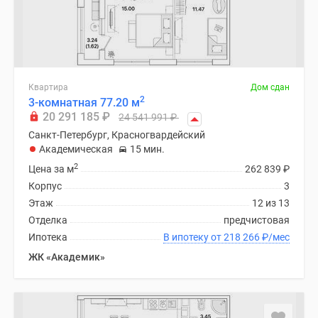
Квартира
Дом сдан
2
3-комнатная 77.20 м
20 291 185
₽
24 541 991
₽
Санкт-Петербург, Красногвардейский
Академическая
15 мин.
2
Цена за м
262 839
₽
Корпус
3
Этаж
12 из 13
Отделка
предчистовая
Ипотека
В ипотеку от 218 266
₽
/мес
ЖК «Академик»