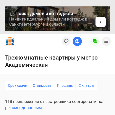
Поиск домов и коттеджей
Найдите идеальный дом или коттедж в
Санкт-Петербурге и области
Новостройки
Квартиры
Ипотека
Медиа
Трехкомнатные квартиры у метро
О
Академическая
проекте
Контакты
Реклама
на
Срок сдачи
Стоимость
Площадь
Фильтры
сайте
Vk
118 предложений от застройщика сортировать по:
Дзен
рекомендованным
Продавцы