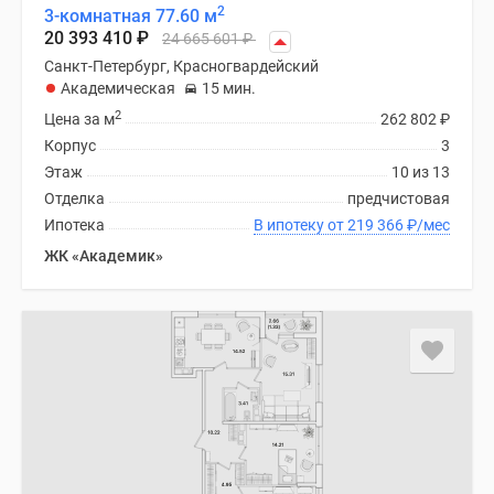
2
3-комнатная 77.60 м
20 393 410
₽
24 665 601
₽
Санкт-Петербург, Красногвардейский
Академическая
15 мин.
2
Цена за м
262 802
₽
Корпус
3
Этаж
10 из 13
Отделка
предчистовая
Ипотека
В ипотеку от 219 366
₽
/мес
ЖК «Академик»