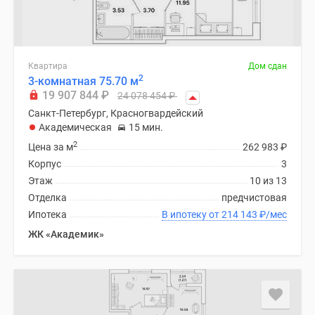
Квартира
Дом сдан
2
3-комнатная 75.70 м
19 907 844
₽
24 078 454
₽
Санкт-Петербург, Красногвардейский
Академическая
15 мин.
2
Цена за м
262 983
₽
Корпус
3
Этаж
10 из 13
Отделка
предчистовая
Ипотека
В ипотеку от 214 143
₽
/мес
ЖК «Академик»