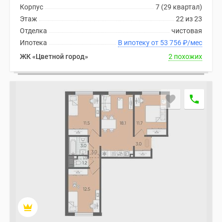
комнатные
Корпус
7 (29 квартал)
и
Этаж
22 из 23
более
Отделка
чистовая
Готовые
Ипотека
В ипотеку от 53 756
₽
/мес
новостройки
ЖК «Цветной город»
2 похожих
3-
комнатные
Военная
ипотека
Покупателю
Новостройки
Санкт-
Петербурга
Видеообзор
новостроек
Семейная
ипотека
Аналитика
рынка