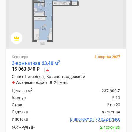
Квартиры
со
скидками
до
25%
Новостройки
премиум-
класса
Квартира
3 квартал 2027
Новостройки
2
3-комнатная 63.40 м
бизнес-
15 063 840
₽
класса
Санкт-Петербург, Красногвардейский
Дома
Академическая
20 мин.
и
2
Цена за м
237 600
₽
коттеджи
Корпус
2.19
Коттеджные
Этаж
2 из 20
поселки
Отделка
чистовая
в
Ипотека
В ипотеку от 70 622
₽
/мес
Санкт-
ЖК «Ручьи»
2 похожих
Петербурге