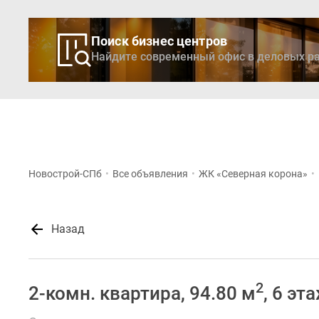
Поиск бизнес центров
Найдите современный офис в деловых ра
Новостройки
Кварти
Новострой-СПб
•
Все объявления
•
ЖК «Северная корона»
•
Назад
2
2-комн. квартира, 94.80 м
, 6 эт