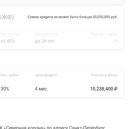
(БЖФ)
Сумма кредита не может быть больше 30,000,000 руб.
Нач. взнос
Срок кредита
Платеж в месяц
от 40%
до 26 лет
—
Нач. взнос
Срок кредита
Платеж в месяц
30%
4 мес.
10,238,400 ₽
 «Северная корона» по адресу Санкт-Петербург,