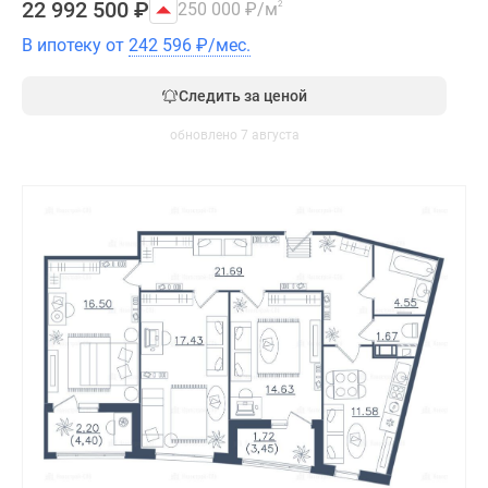
22 992 500
₽
250 000
₽
/м
2
В ипотеку от
242 596
₽
/мес.
Следить за ценой
обновлено 7 августа