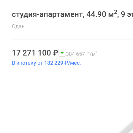
2
студия-апартамент, 44.90 м
, 9 
Сдан
17 271 100
₽
384 657
₽
/м
2
В ипотеку от
182 229
₽
/мес.