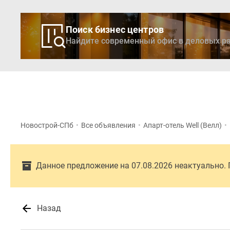
Поиск бизнес центров
Найдите современный офис в деловых ра
Новостройки
Кварти
Новострой-СПб
•
Все объявления
•
Апарт-отель Well (Велл)
•
Данное предложение на 07.08.2026 неактуально.
Назад