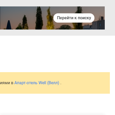
Перейти к поиску
Войти
ниями в
Апарт-отель Well (Велл)
.