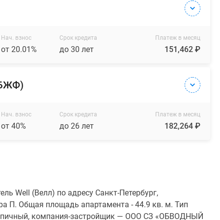
Нач. взнос
Срок кредита
Платеж в месяц
от 20.01%
до 30 лет
151,462 ₽
(БЖФ)
Нач. взнос
Срок кредита
Платеж в месяц
от 40%
до 26 лет
182,264 ₽
ль Well (Велл) по адресу Санкт-Петербург,
ра П. Общая площадь апартамента - 44.9 кв. м. Тип
ирпичный, компания-застройщик — ООО СЗ «ОБВОДНЫЙ