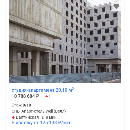
2
студия-апартамент 20,10 м
10 788 684
₽
Этаж
9/10
СПБ, Апарт-отель Well (Велл)
Балтийская
8 мин.
В ипотеку от 125 138
₽
/мес