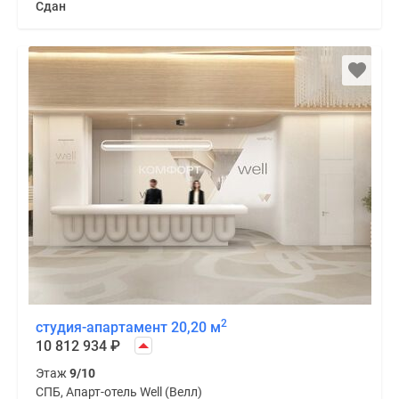
Сдан
2
студия-апартамент 20,20 м
10 812 934
₽
Этаж
9/10
СПБ, Апарт-отель Well (Велл)