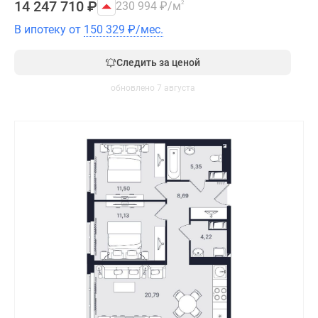
14 247 710
₽
230 994
₽
/м
2
В ипотеку от
150 329
₽
/мес.
Следить за ценой
обновлено 7 августа