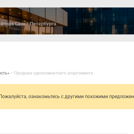
йонах Санкт-Петербурга
ры
Дома и коттеджи
Ипотека
Медиа
Консультация
ость»
•
Продажа однокомнатного апартамента
 Пожалуйста, ознакомьтесь с другими похожими предложе