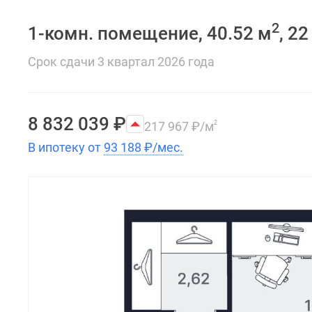
2
1-комн. помещение, 40.52 м
, 2
Срок сдачи 3 квартал 2026 года
8 832 039
₽
217 967
₽
/м
2
В ипотеку от
93 188
₽
/мес.