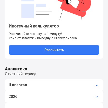
Квартиры
со
скидками
до
25%
Ипотечный калькулятор
Новостройки
Рассчитайте ипотеку за 1 минуту!
премиум-
Узнайте платеж
и выгодную ставку онлайн
класса
Новостройки
Рассчитать
бизнес-
класса
Дома
Аналитика
и
Отчетный период
коттеджи
Коттеджные
II квартал
поселки
в
2026
Санкт-
Петербурге