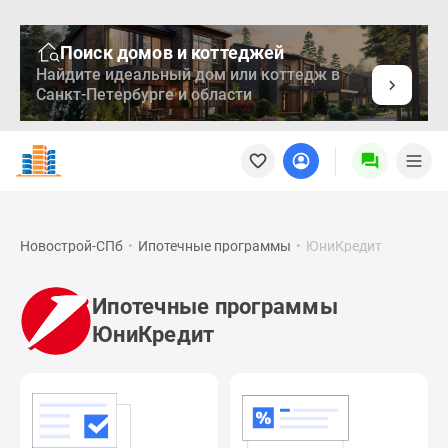
Поиск домов и коттеджей
Найдите идеальный дом или коттедж в
Санкт-Петербурге и области
Новостройки
Квартиры
Ипотека
Медиа
О
Новострой-СПб
•
Ипотечные программы
•
ЮниКредит
проекте
Контакты
Ипотечные программы
Реклама
ЮниКредит
на
сайте
Vk
Дзен
Продавцы