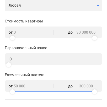
комнатные
Любая
и
более
Готовые
Стоимость квартиры
новостройки
3-
от
до
комнатные
Военная
Первоначальный взнос
ипотека
Покупателю
Новостройки
Санкт-
Петербурга
Ежемесячный платеж
Видеообзор
новостроек
от
до
Семейная
ипотека
Аналитика
рынка