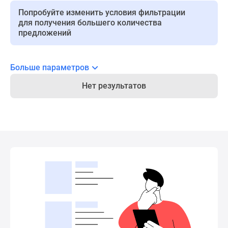
Панорамы
Попробуйте изменить условия фильтрации
для получения большего количества
новостроек
предложений
1-
комнатные
Субсидированная
Больше параметров
застройщиком
Мнение
Нет результатов
эксперта
Студии
Ипотечный
калькулятор
Новости
недвижимости
Новостройки
Ленинградской
области
ИТ-
ипотека