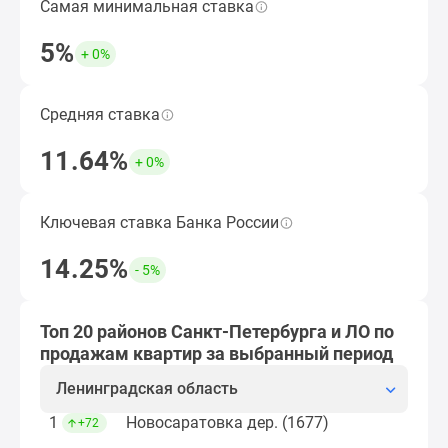
Самая минимальная ставка
Наименьшая ставка по ипотеке за период,
Коттеджные
кроме субсидированных застройщиком.
поселки
5%
+ 0%
в
Подобрать ипотечную программу
Ленинградской
обл
Средняя ставка
Средняя ставка по ипотеке за период, кроме
Готовые
субсидированных застройщиком.
11.64%
коттеджные
+ 0%
Открыть подборку ЖК
поселки
Строящиеся
Ключевая ставка Банка России
Величина ключевой ставки ЦБ по итогам
коттеджные
выбранного периода.
поселки
14.25%
- 5%
Коттеджные
Рассчитать ипотеку
поселки
у
Топ 20 районов Санкт-Петербурга и ЛО по
леса
продажам квартир за выбранный период
Коттеджные
Ленинградская область
поселки
у
1
Новосаратовка дер. (1677)
+72
водоема