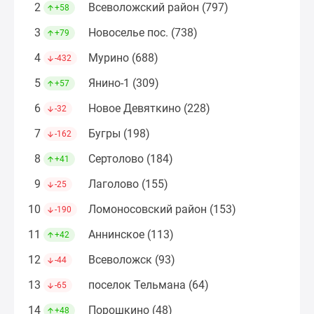
2
Всеволожский район (797)
+58
Коттеджные
поселки
3
Новоселье пос. (738)
+79
в
4
Мурино (688)
-432
ипотеку
Бизнес-
5
Янино-1 (309)
+57
центры
6
Новое Девяткино (228)
-32
Коттеджи
Траншевая
7
Бугры (198)
-162
ипотека
8
Сертолово (184)
+41
Скидки
и
9
Лаголово (155)
-25
акции
10
Ломоносовский район (153)
-190
Макс
Рассрочка
11
Аннинское (113)
+42
12
Всеволожск (93)
-44
13
поселок Тельмана (64)
-65
14
Порошкино (48)
+48