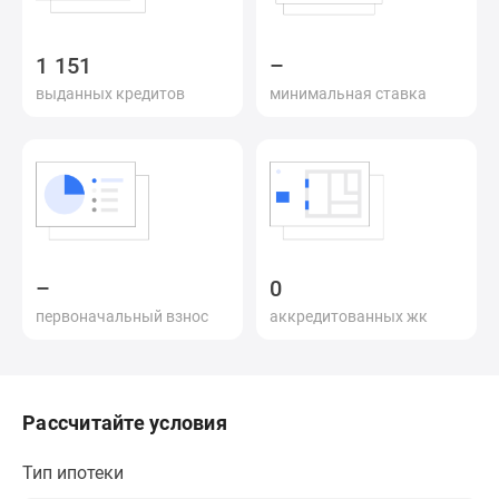
и
застройщики
Коммерческие
1 151
–
помещения
выданных кредитов
минимальная ставка
Квартиры
на
карте
Эксперты
и
авторы
Машино-
–
0
места
первоначальный взнос
аккредитованных жк
Специальные
предложения
Апартаменты
Новостройки
Рассчитайте условия
на
карте
Тип ипотеки
4-