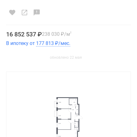
16 852 537
₽
238 030
₽
/м
2
В ипотеку от
177 813
₽
/мес.
обновлено 22 мая