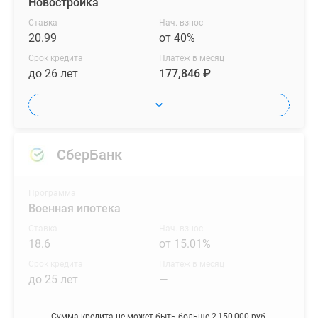
Новостройка
Ставка
Нач. взнос
20.99
от 40%
Срок кредита
Платеж в месяц
до 26 лет
177,846 ₽
СберБанк
Программа
Военная ипотека
Ставка
Нач. взнос
18.6
от 15.01%
Срок кредита
Платеж в месяц
до 25 лет
—
Сумма кредита не может быть больше 2,150,000 руб.