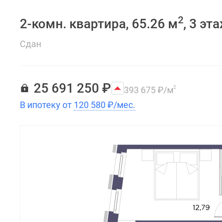
2
2-комн. квартира, 65.26 м
, 3 эт
Сдан
25 691 250
₽
393 675
₽
/м
2
В ипотеку от
120 580
₽
/мес.