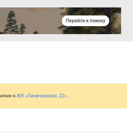
Перейти к поиску
Войти
ниями в
ЖК «Лисичанская, 22»
.