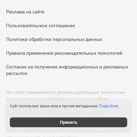
Реклама на сайте
Пользовательское соглашение
Политика обработки персональных данных
Правила применения рекомендательных технологий
Согласие на получение информационных и рекламных
рассылок
На сайте применяются рекомендательные технологии
предоставления информации на основе сбора,
систематизации и анализа сведений, относящихся к
Сайт использует ваши куки и прочие метаданные.
Подробнее
предпочтениям пользователей сети «Интернет»,
находящихся на территории Российской Федерации.
Принять
© 2011—2026 Новострой-СПб. Все права защищены. Всё,