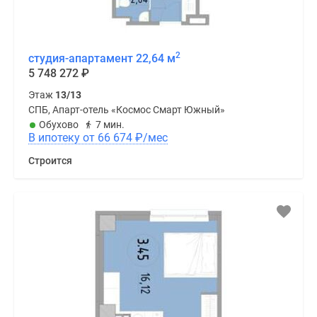
2
студия-апартамент 22,64 м
5 748 272
₽
Этаж
13/13
СПБ, Апарт-отель «Космос Смарт Южный»
Обухово
7 мин.
В ипотеку от 66 674
₽
/мес
Строится