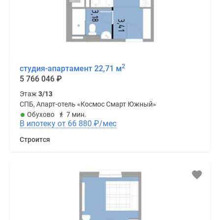
2
студия-апартамент 22,71 м
5 766 046
₽
Этаж
3/13
СПБ, Апарт-отель «Космос Смарт Южный»
Обухово
7 мин.
В ипотеку от 66 880
₽
/мес
Строится