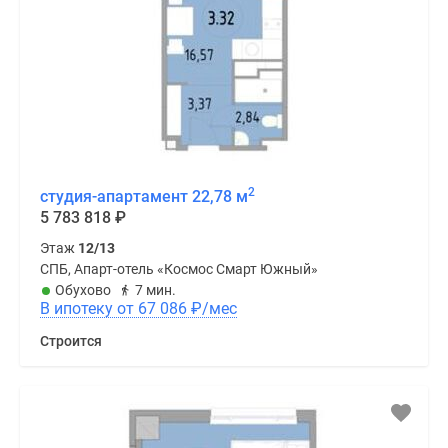
2
студия-апартамент 22,78 м
5 783 818
₽
Этаж
12/13
СПБ, Апарт-отель «Космос Смарт Южный»
Обухово
7 мин.
В ипотеку от 67 086
₽
/мес
Строится